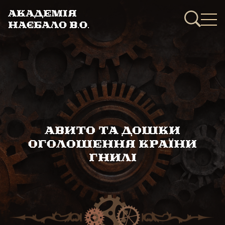
Академія
Наєбало В.О.
Авито та дошки
оголошення країни
гнилі