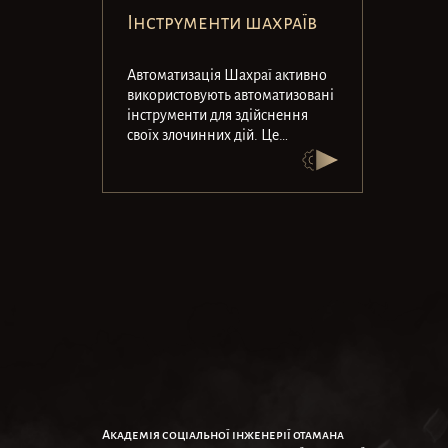
Інструменти шахраїв
Автоматизація ​​Шахраї активно
використовують автоматизовані
інструменти для здійснення
своїх злочинних дій. Це
дозволяє їм збільшувати
масштаб атак, підвищувати
ефективність і…
Академія соціальної інженерії отамана