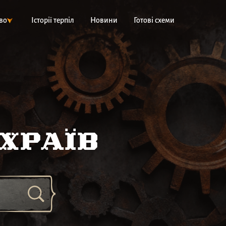
во
Історії терпіл
Новини
Готові схеми
храїв