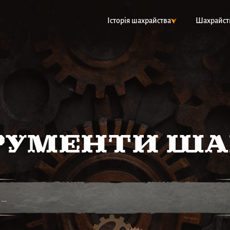
Історія шахрайства
Шахрайст
рументи ша