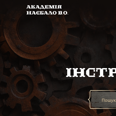
Академія
Наєбало В.О.
Інст