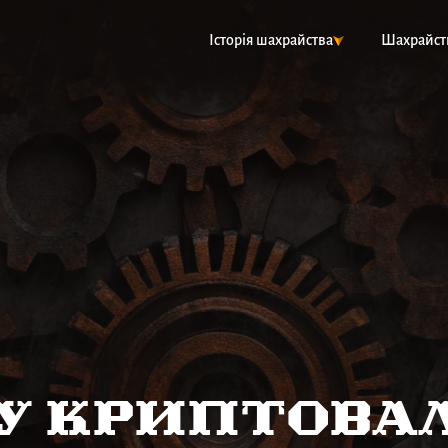
Історія шахрайства
Шахрайст
у криптов