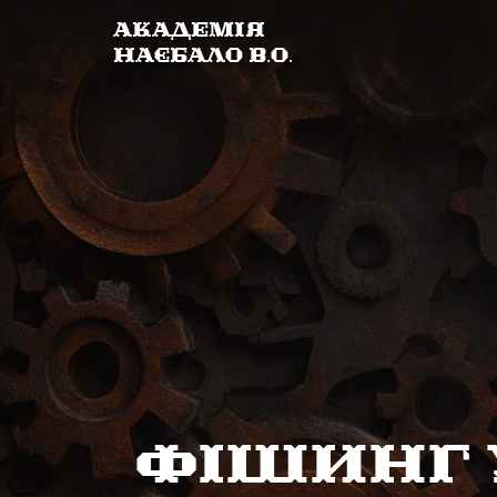
Академія
Наєбало В.О.
Фішинг 