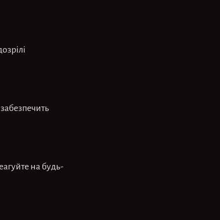
дозрілі
 забезпечить
еагуйте на будь-