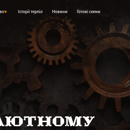
во
Історії терпіл
Новини
Готові схеми
алютному