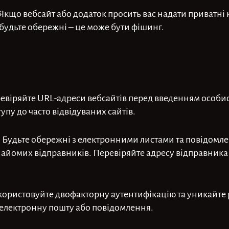
 Якщо вебсайт або додаток просить вас надати приватні 
будьте обережні – це може бути фішинг.
ревіряйте URL-адреси вебсайтів перед введенням особи
пу до часто відвідуваних сайтів.
: Будьте обережні з електронними листами та повідомле
айомих відправників. Перевіряйте адресу відправника т
икористовуйте двофакторну аутентифікацію та уникайт
 електронну пошту або повідомлення.