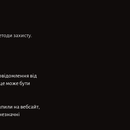
етоди захисту.
овідомлення від
 це може бути
апили на вебсайт,
 незначні