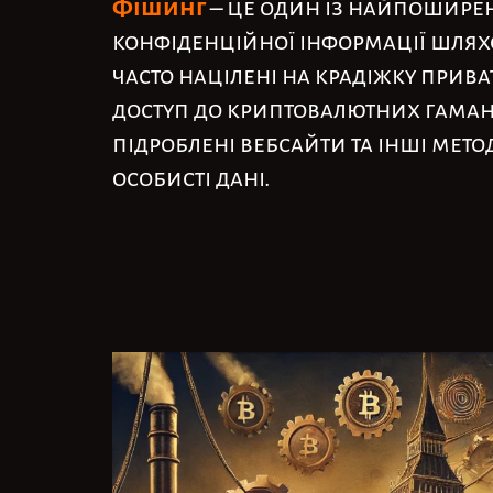
Фішинг
– це один із найпошире
конфіденційної інформації шляхо
часто націлені на крадіжку прива
доступ до криптовалютних гаманц
підроблені вебсайти та інші мето
особисті дані.