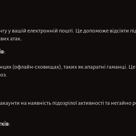
гу у вашій електронній пошті. Це допоможе відсіяти пі
вих атак.
ів
:
нцях (офлайн-сховищах), таких як апаратні гаманці. Це
оз.
акаунти на наявність підозрілої активності та негайно р
тків
: