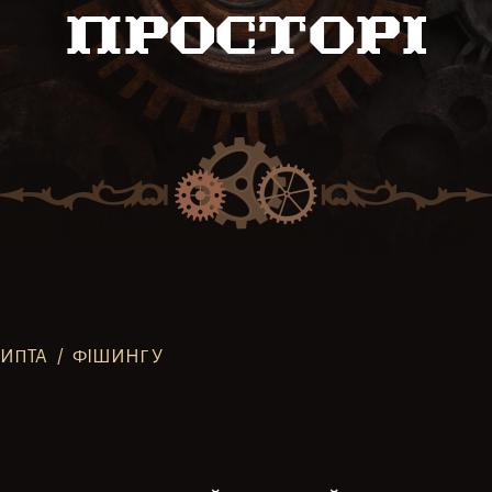
просторі
РИПТА
/
ФІШИНГ У