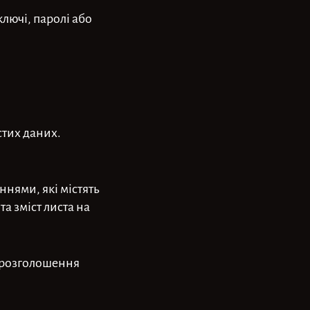
ключі, паролі або
стих даних.
ннями, які містять
а зміст листа на
е розголошення