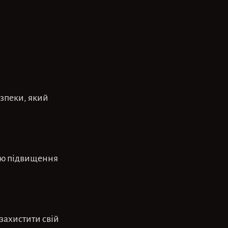
езпеки, який
тою підвищення
захистити свій