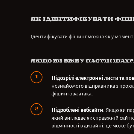
Як ідентифікувати фіш
Ідентифікувати фішинг можна як у момент ат
Якщо ви вже у пастці шах
Підозрілі електронні листи та п
незнайомого відправника з прохан
фішингова атака.
Підроблені вебсайти
: Якщо ви пе
який виглядає як справжній сайт 
відмінності в дизайні, це може бу