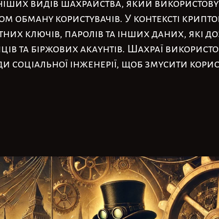
ніших видів шахрайства, який використову
м обману користувачів. У контексті крипт
тних ключів, паролів та інших даних, які 
ів та біржових акаунтів. Шахраї використо
ди соціальної інженерії, щоб змусити корис