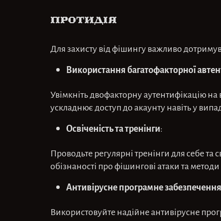
Протидія
Для захисту від фішингу важливо дотримув
Використання багатофакторної автен
Увімкніть двофакторну аутентифікацію на 
ускладнює доступ до акаунту навіть у випа
Освіченість та тренінги
:
Проводьте регулярні тренінги для себе та 
обізнаності про фішингові атаки та методи
Антивірусне програмне забезпеченн
Використовуйте надійне антивірусне прог