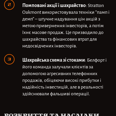
Помповані акції і шахрайство
: Stratton
Oakmont використовувала техніки “памп і
демп” – штучне надування цін акцій з
метою привернення інвесторів, а потім
їхнє масове продаж. Це призводило до
шахрайства та фінансових втрат для
недосвідчених інвесторів.
Шахрайська схема зі стоками
: Белфорт і
його команда залучали клієнтів за
допомогою агресивних телефонних
продажів, обіцяючи високі прибутки і
надійність інвестицій, але в реальності
здійснювали фальшиві операції.
Розкриття та наслідки