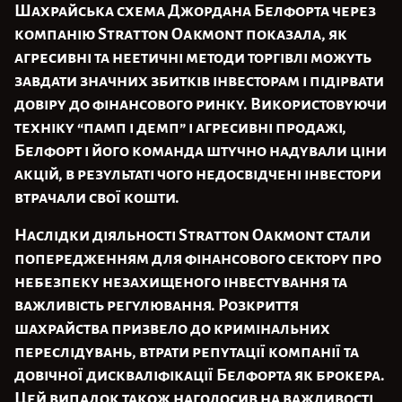
Шахрайська схема Джордана Белфорта через
компанію Stratton Oakmont показала, як
агресивні та неетичні методи торгівлі можуть
завдати значних збитків інвесторам і підірвати
довіру до фінансового ринку. Використовуючи
техніку “памп і демп” і агресивні продажі,
Белфорт і його команда штучно надували ціни
акцій, в результаті чого недосвідчені інвестори
втрачали свої кошти.
Наслідки діяльності Stratton Oakmont стали
попередженням для фінансового сектору про
небезпеку незахищеного інвестування та
важливість регулювання. Розкриття
шахрайства призвело до кримінальних
переслідувань, втрати репутації компанії та
довічної дискваліфікації Белфорта як брокера.
Цей випадок також наголосив на важливості