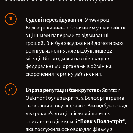
Судові переслідування
: У 1999 році
Белфорт визнав себе винним у шахрайстві
з цінними паперами та відмиванні
грошей. Він був засуджений до чотирьох
років ув’язнення, але відбув лише 22
місяці. Він згодився на співпрацю з
федеральними органами в обмін на
скорочення терміну ув’язнення.
Втрата репутації і банкрутство
: Stratton
Oakmont була закрита, а Белфорт втратив
свою фінансову ліцензію. Він відбув понад
два роки в’язниці і після звільнення
“
Вовк з Волл-стріт
“
описав свої дії в книзі
,
яка послужила основою для фільму з