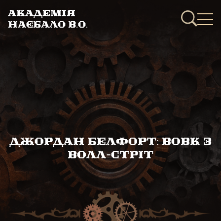
Академія
Наєбало В.О.
Джордан Белфорт: Вовк з
Волл-стріт