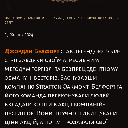
NAEBALOVO
/
НАЙВІДОМІШІ ШАХРАЇ
/
ДЖОРДАН БЕЛФОРТ: ВОВК З ВОЛЛ-
СТРІТ
25 Жовтня 2024
Джордан Белфорт
став легендою Волл-
стріт завдяки своїм агресивним
методам торгівлі та безпрецедентному
обману інвесторів. Заснувавши
компанію Stratton Oakmont, Белфорт та
його команда переконували людей
вкладати кошти в акції компаній-
пустишок. Вони штучно підвищували
ціни акцій, а потім продавали свої