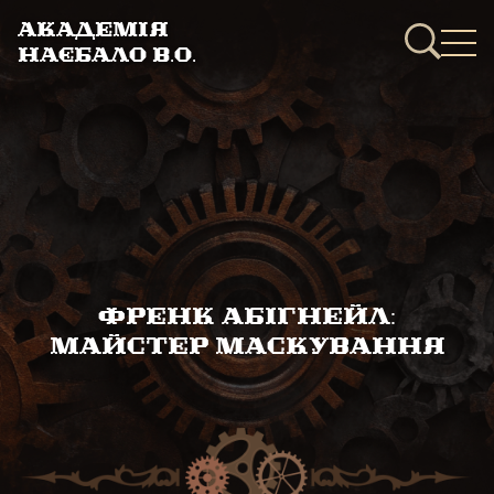
Академія
Наєбало В.О.
Френк Абігнейл:
Майстер маскування