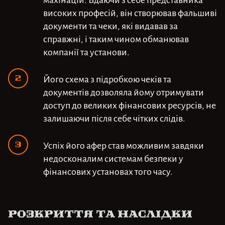
високих професій, він створював фальшиві
документи та чеки, які видавав за
справжні, і таким чином обманював
компанії та установи.
Його схема з підробкою чеків та
документів дозволяла йому отримувати
доступ до великих фінансових ресурсів, не
залишаючи після себе чітких слідів.
Успіх його афер став можливим завдяки
недосконалим системам безпеки у
фінансових установах того часу.
Розкриття та наслідки