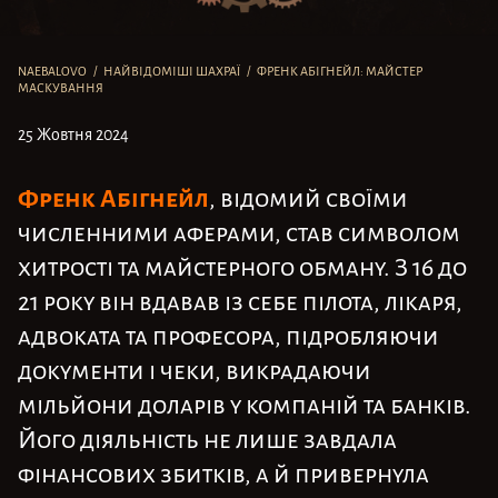
NAEBALOVO
/
НАЙВІДОМІШІ ШАХРАЇ
/
ФРЕНК АБІГНЕЙЛ: МАЙСТЕР
МАСКУВАННЯ
25 Жовтня 2024
Френк Абігнейл
, відомий своїми
численними аферами, став символом
хитрості та майстерного обману. З 16 до
21 року він вдавав із себе пілота, лікаря,
адвоката та професора, підробляючи
документи і чеки, викрадаючи
мільйони доларів у компаній та банків.
Його діяльність не лише завдала
фінансових збитків, а й привернула