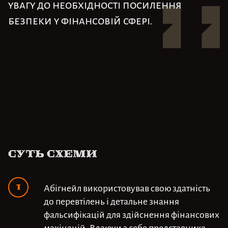
увагу до необхідності посилення
безпеки у фінансовій сфері.
Суть схеми
Абігнейл використовував свою здатність
до перевтілень і детальне знання
фальсифікацій для здійснення фінансових
махінацій. Вдаючи з себе представника