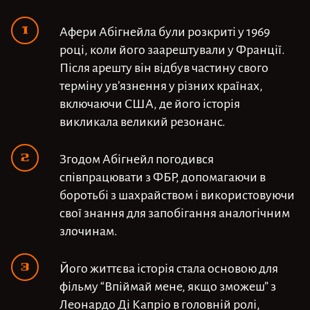
Афери Абігнейла були розкриті у 1969
році, коли його заарештували у Франції.
Після арешту він відбув частину свого
терміну ув’язнення у різних країнах,
включаючи США, де його історія
викликала великий резонанс.
Згодом Абігнейл погодився
співпрацювати з ФБР, допомагаючи в
боротьбі з шахрайством і використовуючи
свої знання для запобігання аналогічним
злочинам.
Його життєва історія стала основою для
фільму “Впіймай мене, якщо зможеш” з
Леонардо Ді Капріо в головній ролі,