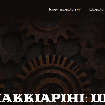
Історія шахрайства
Шахрайст
аккіаріні: 