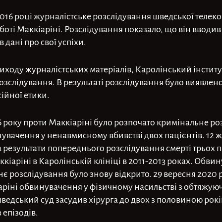
 2016 році журналістське розслідування шведської телек
оті Маккіаріні. Розслідування показало, що він вводив 
в дані про свої успіхи.
 виходу журналістських матеріалів, Каролінський інстит
розслідування. В результаті розслідування було виявлен
ійної етики.
16 року проти Маккіаріні було розпочато кримінальне ро
вачення у ненавмисному вбивстві двох пацієнтів. 12 ж
езультати попереднього розслідування смерті трьох па
ккіаріні в Каролінській клініці в 2011-2013 роках. Обв
днє розслідування було знову відкрито. 29 вересня 2020
аріні обвинувачення у фізичному насильстві з обтяжу
ведський суд засудив хірурга до двох з половиною рокі
епізодів.