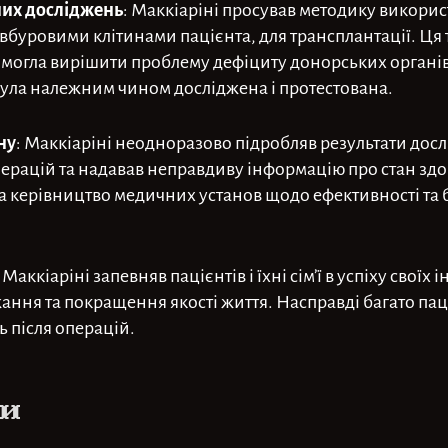
йних досліджень
: Маккіаріні просував методику викори
вбуровими клітинами пацієнта, для трансплантації. Ця 
могла вирішити проблему дефіциту донорських органів.
 була належним чином досліджена і протестована.
ну
: Маккіаріні неодноразово підробляв результати дос
перацій та надавав неправдиву інформацію про стан здор
та керівництво медичних установ щодо ефективності та б
: Маккіаріні запевняв пацієнтів і їхні сім’ї в успіху своїх
ання та покращення якості життя. Насправді багато па
 після операцій.
ки