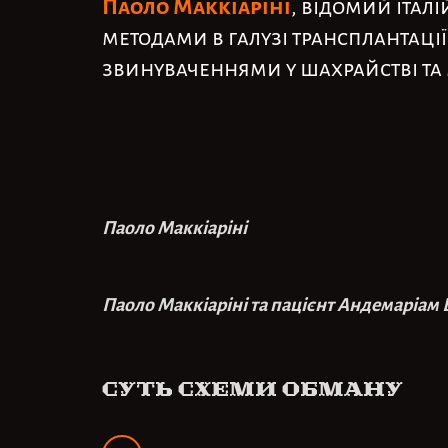
Паоло Маккіаріні
, відомий італ
методами в галузі трансплантації
звинуваченнями у шахрайстві та 
Паоло Маккіаріні
Паоло Маккіаріні та пацієнт Андемаріам 
Суть схеми обману