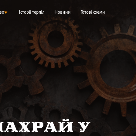
во
Історії терпіл
Новини
Готові схеми
Шахрай у