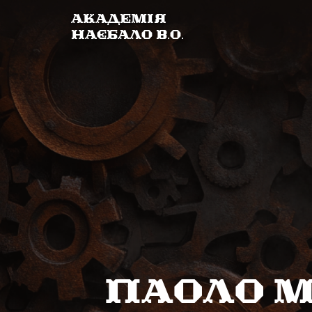
Академія
Наєбало В.О.
Паоло М