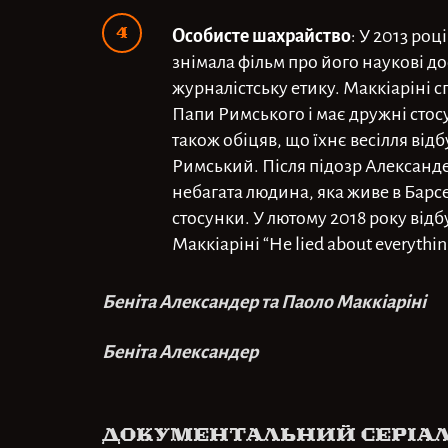
Особисте шахрайство
: У 2013 роц
знімала фільм про його наукові д
журналістську етику. Маккіаріні 
Папи Римського і має дружні стосу
також обіцяв, що їхнє весілля відб
Римський. Після підозр Александе
небагата людина, яка живе в Барсе
стосунки. У лютому 2018 року від
Маккіаріні “He lied about everythin
Беніта Александер та Паоло Маккіаріні
Беніта Александер
Документальний серіа