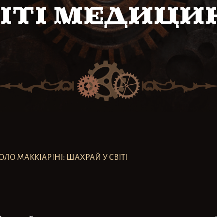
віті медици
ОЛО МАККІАРІНІ: ШАХРАЙ У СВІТІ