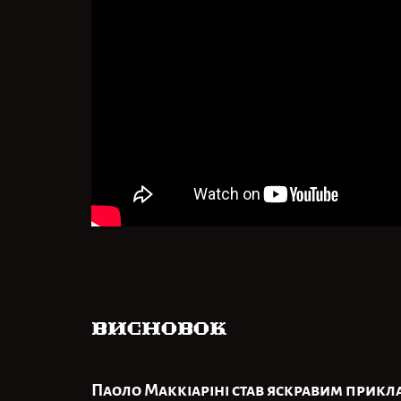
Висновок
Паоло Маккіаріні став яскравим приклад