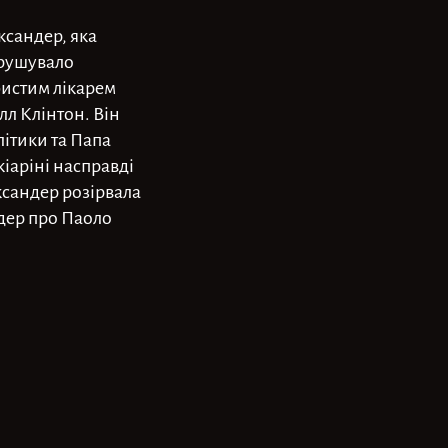
ександер, яка
орушувало
бистим лікарем
лл Клінтон. Він
літики та Папа
іаріні насправді
ксандер розірвала
ндер про Паоло