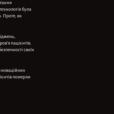
стання
технологія була
 Проте, як
ліджень,
ов’я пацієнтів.
езпечності своїх
 інноваційних
цієнтів померли