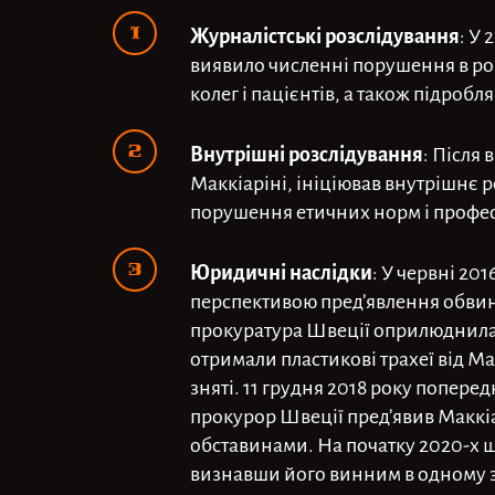
Журналістські розслідування
: У
виявило численні порушення в роб
колег і пацієнтів, а також підробля
Внутрішні розслідування
: Після
Маккіаріні, ініціював внутрішнє 
порушення етичних норм і профес
Юридичні наслідки
: У червні 20
перспективою пред’явлення обвину
прокуратура Швеції оприлюднила р
отримали пластикові трахеї від Ма
зняті. 11 грудня 2018 року попере
прокурор Швеції пред’явив Маккі
обставинами. На початку 2020-х ш
визнавши його винним в одному з 