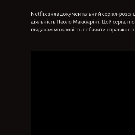
Netflix зняв документальний серіал-розсл
діяльність Паоло Маккіаріні. Цей серіал п
глядачам можливість побачити справжнє об