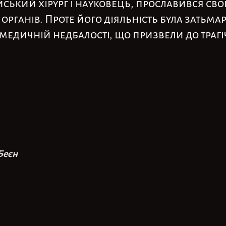
ійський хірург і науковець, прославився с
 органів. Проте його діяльність була зать
медичній недбалості, що призвели до трагі
Беєн