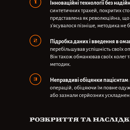
Інноваційні технології без наді
синтетичних трахей, покритих сто
представлена як революційна, що 
з’ясувалося пізніше, методика не
Підробка даних і введення в ома
перебільшував успішність своїх о
Він також обманював своїх колег 
методик.
Неправдиві обіцянки пацієнтам
операцій, обіцяючи їм повне одуж
або зазнали серйозних ускладнень
Розкриття та наслід