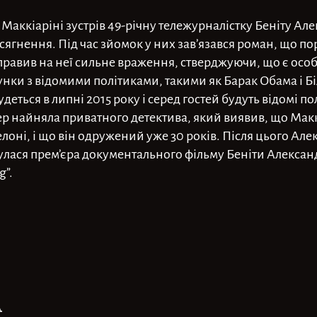
і Маккіаріні зустрів 49-річну тележурналістку Беніту Ал
осягнення. Під час зйомок у них зав’язався роман, що п
справив на неї сильне враження, стверджуючи, що є осо
нки з відомими політиками, такими як Барак Обама і Бі
удеться в липні 2015 року і серед гостей будуть відомі по
р найняла приватного детектива, який виявив, що Макк
лоні, і що він одружений уже 30 років. Після цього Але
булася прем’єра документального фільму Беніти Алекса
g”.
л