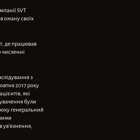
омпанії SVT
в оману своїх
ут, де працював
о численні
зслідування з
овтня 2017 року
цієнтів, які
инувачення були
 року генеральний
ючими
в ув’язнення,