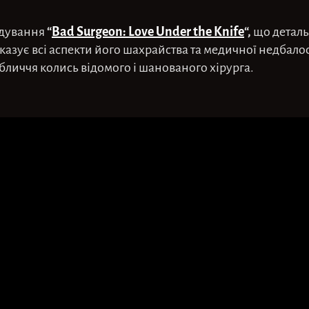
“
Bad Surgeon: Love Under the Knife
“,
ідування
що деталь
оказує всі аспекти його шахрайства та медичної недбало
личчя колись відомого і шанованого хірурга.