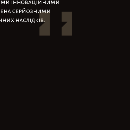
воїми інноваційними
марена серйозними
чних наслідків.