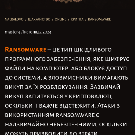
NAEBALOVO
/
ШАХРАЙСТВО
/
ONLINE
/
КРИПТА
/
RANSOMWARE
master
4 Листопада 2024
Ransomware
– це тип шкідливого
програмного забезпечення, яке шифрує
файли на комп’ютері або блокує доступ
до системи, а зловмисники вимагають
викуп за їх розблокування. Зазвичай
викуп запитується у криптовалюті,
оскільки її важче відстежити. Атаки з
використанням ransomware є
надзвичайно небезпечними, оскільки
можуть призводити до втрати