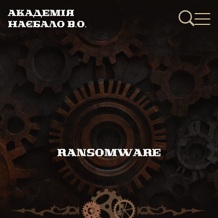
Академія
Наєбало В.О.
Ransomware