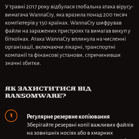
У травні 2017 року відбулася глобальна атака вірусу-
вимагача WannaCry, яка вразила понад 200 тисяч
комп’ютерів у 150 країнах. WannaCry шифрував
файли на заражених пристроях та вимагав викуп у
біткоїнах. Атака WannaCry вплинула на численні
організації, включаючи лікарні, транспортні
компанії та фінансові установи, спричинивши
значні збитки.
Як захиститися від
ransomware?
Регулярне резервне копіювання
Зберігайте резервні копії важливих файлів
на зовнішніх носіях або в хмарних