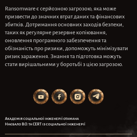
Ransomware є серйозною загрозою, яка може
призвести до значних втрат даних та фінансових
збитків. Дотримання основних заходів безпеки,
таких як регулярне резервне копіювання,
оновлення програмного забезпечення та
обізнаність про ризики, допоможуть мінімізувати
ризик зараження. Знання та підготовка можуть
стати вирішальними у боротьбі з цією загрозою.
Академія соціальної інженерії отамана
Наєбало В.О. та CERT із соціальної інженерії