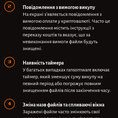
Повідомлення з вимогою викупу
На екрані з’являється повідомлення з
вимогою оплати у криптовалюті. Часто це
повідомлення містить інструкції з
переказу коштів та вказує, що за
невиконання вимоги файли будуть
знищені.
Наявність таймера
У багатьох випадках ransomware включає
таймер, який зменшує суму викупу на
певний період або погрожує повним
знищенням файлів після закінчення часу.
Зміна назв файлів та спливаючі вікна
Заражені файли часто змінюють свої