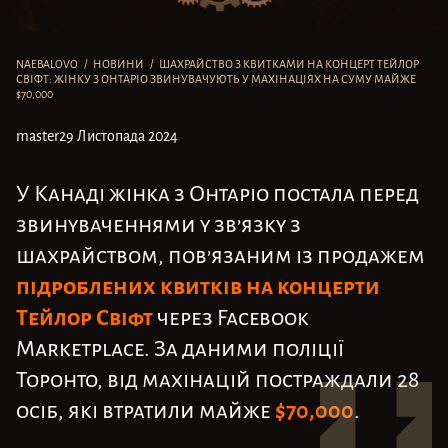
NAEBALOVO
/
НОВИНИ
/
ШАХРАЙСТВО З КВИТКАМИ НА КОНЦЕРТ ТЕЙЛОР
СВІФТ: ЖІНКУ З ОНТАРІО ЗВИНУВАЧУЮТЬ У МАХІНАЦІЯХ НА СУМУ МАЙЖЕ
$70,000
master
29 Листопада 2024
У Канаді жінка з Онтаріо постала перед
звинуваченнями у зв’язку з
шахрайством, пов’язаним із продажем
підроблених квитків на концерти
Тейлор Свіфт
через Facebook
Marketplace. За даними поліції
Торонто, від махінацій постраждали 28
$70,000
осіб, які втратили майже
.