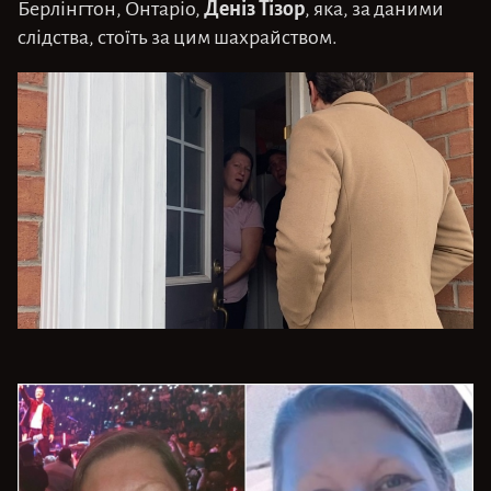
Деніз Тізор
Берлінгтон, Онтаріо,
, яка, за даними
слідства, стоїть за цим шахрайством.