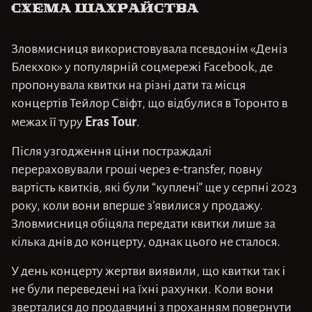
Схема шахрайства
Зловмисниця використовувала псевдонім «Деніз
Блекхок» у популярній соцмережі Facebook, де
пропонувала квитки на різні дати та місця
концертів Тейлор Свіфт, що відбулися в Торонто в
Eras Tour
межах її туру
.
Після узгодження ціни постраждалі
перераховували гроші через e-transfer, повну
вартість квитків, які були “куплені” ще у серпні 2023
року, коли вони вперше з’явилися у продажу.
Зловмисниця обіцяла передати квитки лише за
кілька днів до концерту, однак цього не сталося.
У день концерту жертви виявили, що квитки так і
не були переведені на їхні рахунки. Коли вони
зверталися до продавчині з проханням повернути