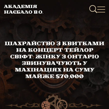
Академія
Наєбало В.О.
Шахрайство з квитками
на концерт Тейлор
Свіфт: жінку з Онтаріо
звинувачують у
махінаціях на суму
майже $70,000